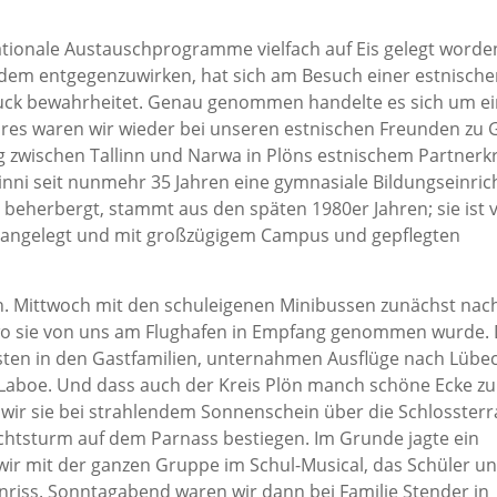
tionale Austauschprogramme vielfach auf Eis gelegt worde
t, dem entgegenzuwirken, hat sich am Besuch einer estnisch
uck bewahrheitet. Genau genommen handelte es sich um e
res waren wir wieder bei unseren estnischen Freunden zu 
 zwischen Tallinn und Narwa in Plöns estnischem Partnerkr
nni seit nunmehr 35 Jahren eine gymnasiale Bildungseinric
 beherbergt, stammt aus den späten 1980er Jahren; sie ist
e angelegt und mit großzügigem Campus und gepflegten
. Mittwoch mit den schuleigenen Minibussen zunächst nach
o sie von uns am Flughafen in Empfang genommen wurde.
ten in den Gastfamilien, unternahmen Ausflüge nach Lübec
 Laboe. Und dass auch der Kreis Plön manch schöne Ecke zu
s wir sie bei strahlendem Sonnenschein über die Schlosster
htsturm auf dem Parnass bestiegen. Im Grunde jagte ein
ir mit der ganzen Gruppe im Schul-Musical, das Schüler u
riss. Sonntagabend waren wir dann bei Familie Stender in