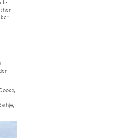
ende
schen
über
t
nden
 Doose,
athje,