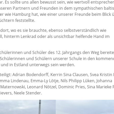
. Es sollte uns allen bewusst sein, wie wertvoll entsprech
nseren Partnern und Freunden in dem sympathischen balti
ner wie Hamburg hat, wie einer unserer Freunde beim Blick 
chtern feststellte.
 dort, wo es sie brauchte, ebenso selbstverständlich wie
l, hinterm Lenkrad oder als unsichtbar helfende Hand im
n Schülerinnen und Schüler des 12. Jahrgangs den Weg bereite
 Schülerinnen und Schülern unserer Schule in den komme
 und in Estland unterwegs sein werden.
iligt: Adrian Bodendorff, Kerrin Sina Clausen, Svea Kristin
 Emma Lindenau, Emma-Ly Lötje, Nils Philipp Lüken, Johanna
Maternowski, Leonard Nötzel, Dominic Pries, Sina Marieke R
ievers, Neele Stender.