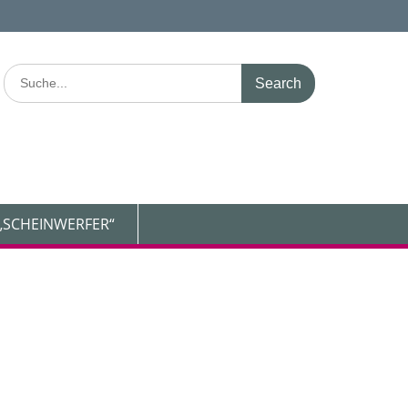
Search
for:
„SCHEINWERFER“