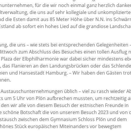
chunternehmen, für die wir noch einmal ganz herzlich danke
adtverwaltung, die uns auf sehr kollegiale und unkompliziert
nd die Esten damit aus 85 Meter Höhe über N.N. ins Schwä
stland ab sofort ein hohes Lied auf die grandiose Landsch
ung, die uns – wie stets bei entsprechenden Gelegenheiten 
Mittwoch zum Abschluss des Besuches einen tollen Ausflug 
Plaza der Elbphilharmonie war dabei sicher mindestens e
, das Flanieren an den Landungsbrücken oder das Schlend
eien und Hansestadt Hamburg. – Wir haben den Gästen trot
nnen.
 Austauschunternehmungen üblich – viel zu rasch wieder A
s um 5 Uhr von Plön aufbrechen mussten, um rechtzeitig 
, den wir alle von diesem Besuch der estnischen Freunde in
Die schöne Botschaft die von unserem Besuch 2023 und von
ustausch zwischen dem Gymnasium Schloss Plön und dem
 schönes Stück europäischen Miteinanders vor bewegtem