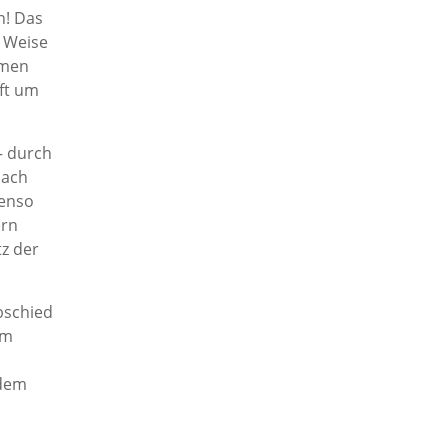
n! Das
e Weise
rmen
aft um
– durch
nach
benso
ern
z der
bschied
am
 dem