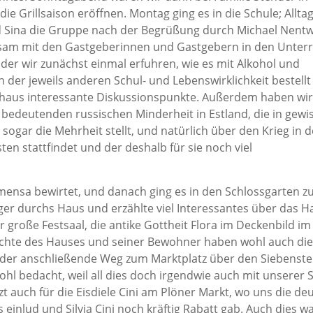
e Grillsaison eröffnen. Montag ging es in die Schule; Allt
nd Sina die Gruppe nach der Begrüßung durch Michael Nentw
sam mit den Gastgeberinnen und Gastgebern in den Unterri
der wir zunächst einmal erfuhren, wie es mit Alkohol und
der jeweils anderen Schul- und Lebenswirklichkeit bestellt i
urchaus interessante Diskussionspunkte. Außerdem haben wi
bedeutenden russischen Minderheit in Estland, die in gewi
 sogar die Mehrheit stellt, und natürlich über den Krieg in d
en stattfindet und der deshalb für sie noch viel
lmensa bewirtet, und danach ging es in den Schlossgarten 
ger durchs Haus und erzählte viel Interessantes über das H
große Festsaal, die antike Gottheit Flora im Deckenbild im
ichte des Hauses und seiner Bewohner haben wohl auch die
s der anschließende Weg zum Marktplatz über den Siebenste
hl bedacht, weil all dies doch irgendwie auch mit unserer 
zt auch für die Eisdiele Cini am Plöner Markt, wo uns die de
 einlud und Silvia Cini noch kräftig Rabatt gab. Auch dies w