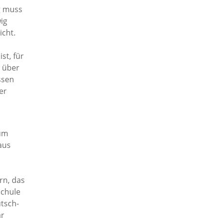
ag muss
ig
cht.
st, für
r über
ssen
er
zum
aus
rn, das
Schule
utsch-
ar