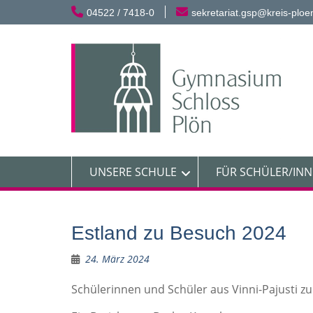
Skip
04522 / 7418-0
sekretariat.gsp@kreis-ploe
to
content
UNSERE SCHULE
FÜR SCHÜLER/IN
Estland zu Besuch 2024
24. März 2024
Schülerinnen und Schüler aus Vinni-Pajusti zu