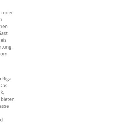
n oder
en
inen
Gast
eis
htung.
 vom
 Riga
 Das
k,
 bieten
rasse
nd