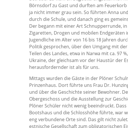
Börnsdorf zu Gast und durften am Feuerkorb di
ja nicht immer grau sein. So führten Anna u
durch die Schule, und danach ging es gemein
Der begann mit einer Art Schnupperrunde, in 
Zigaretten, Drogen und mobilen Endgeräten in 
Jugendliche im Alter von 16 bis 18 Jahren d
Politik gesprochen, über den Umgang mit der 
Teilen des Landes, etwa in Narwa mit ca. 97 %,
Ukraine, der gleichsam vor der Haustür der Est
herausfordernder ist als für uns.
Mittags wurden die Gäste in der Plöner Schu
Prinzenhaus. Dort führte uns Frau Dr. Hunzin
und über die Geschichte seiner Bewohner. Der 
Obergeschoss und die Ausstellung zur Gesch
Plöner Schüler nicht wenig beeindruckt. Das
Bootshaus und die Schlosshöhe führte, war wo
eng verbundene Orte sind. Das gilt nicht zulet
estnische Gesellschaft zum obligatorischen Eis