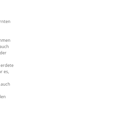
rnten
ahmen
 auch
 der
 erdete
r es,
m auch
den