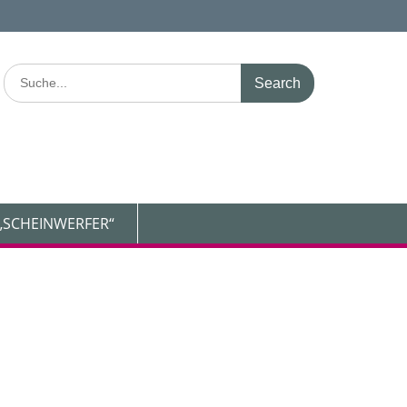
Search
for:
„SCHEINWERFER“