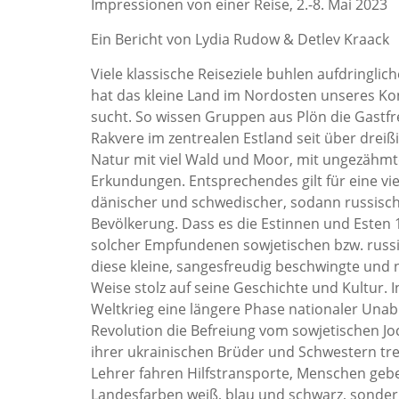
Impressionen von einer Reise, 2.-8. Mai 2023
Ein Bericht von Lydia Rudow & Detlev Kraack
Viele klassische Reiseziele buhlen aufdringli
hat das kleine Land im Nordosten unseres Kon
sucht. So wissen Gruppen aus Plön die Gastf
Rakvere im zentrealen Estland seit über drei
Natur mit viel Wald und Moor, mit ungezähmt
Erkundungen. Entsprechendes gilt für eine vi
dänischer und schwedischer, sodann russisch
Bevölkerung. Dass es die Estinnen und Esten 1
solcher Empfundenen sowjetischen bzw. rus
diese kleine, sangesfreudig beschwingte und
Weise stolz auf seine Geschichte und Kultur. 
Weltkrieg eine längere Phase nationaler Unabh
Revolution die Befreiung vom sowjetischen Joch
ihrer ukrainischen Brüder und Schwestern tret
Lehrer fahren Hilfstransporte, Menschen gebe
Landesfarben weiß, blau und schwarz, sonder