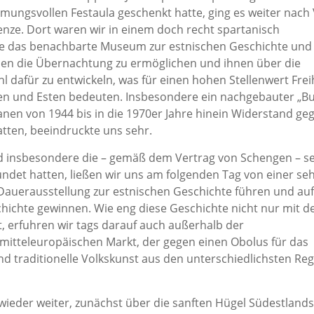
ungsvollen Festaula geschenkt hatte, ging es weiter nach 
renze. Dort waren wir in einem doch recht spartanisch
wie das benachbarte Museum zur estnischen Geschichte und
pen die Übernachtung zu ermöglichen und ihnen über die
 dafür zu entwickeln, was für einen hohen Stellenwert Frei
en und Esten bedeuten. Insbesondere ein nachgebauter „B
anen von 1944 bis in die 1970er Jahre hinein Widerstand ge
atten, beeindruckte uns sehr.
 insbesondere die – gemäß dem Vertrag von Schengen – s
undet hatten, ließen wir uns am folgenden Tag von einer se
Dauerausstellung zur estnischen Geschichte führen und auf
chichte gewinnen. Wie eng diese Geschichte nicht nur mit d
, erfuhren wir tags darauf auch außerhalb der
itteleuropäischen Markt, der gegen einen Obolus für das
und traditionelle Volkskunst aus den unterschiedlichsten Re
ieder weiter, zunächst über die sanften Hügel Südestlands