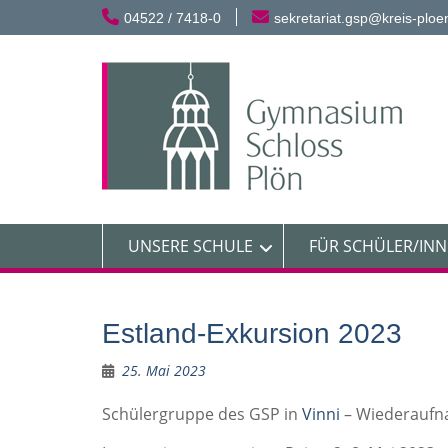
Skip
04522 / 7418-0
sekretariat.gsp@kreis-ploe
to
content
UNSERE SCHULE
FÜR SCHÜLER/IN
Estland-Exkursion 2023
25. Mai 2023
Schülergruppe des GSP in
Vinni
– Wiederaufn