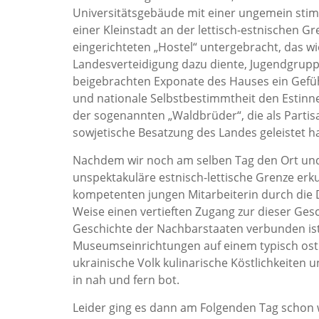
Universitätsgebäude mit einer ungemein stimm
einer Kleinstadt an der lettisch-estnischen G
eingerichteten „Hostel“ untergebracht, das 
Landesverteidigung dazu diente, Jugendgrup
beigebrachten Exponate des Hauses ein Gefühl
und nationale Selbstbestimmtheit den Estinn
der sogenannten „Waldbrüder“, die als Partis
sowjetische Besatzung des Landes geleistet h
Nachdem wir noch am selben Tag den Ort und
unspektakuläre estnisch-lettische Grenze erk
kompetenten jungen Mitarbeiterin durch die 
Weise einen vertieften Zugang zur dieser Ges
Geschichte der Nachbarstaaten verbunden ist
Museumseinrichtungen auf einem typisch ostm
ukrainische Volk kulinarische Köstlichkeiten 
in nah und fern bot.
Leider ging es dann am Folgenden Tag schon w