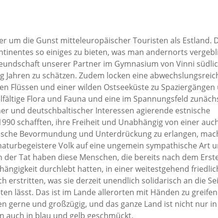
cher um die Gunst mitteleuropäischer Touristen als Estland. 
tinentes so einiges zu bieten, was man andernorts vergebl
reundschaft unserer Partner im Gymnasium von Vinni südli
ßig Jahren zu schätzen. Zudem locken eine abwechslungsreic
en Flüssen und einer wilden Ostseeküste zu Spaziergängen
elfältige Flora und Fauna und eine im Spannungsfeld zunäch
er und deutschbaltischer Interessen agierende estnische
990 schafften, ihre Freiheit und Unabhängig von einer auch
sische Bevormundung und Unterdrückung zu erlangen, mac
 naturbegeistere Volk auf eine ungemein sympathische Art 
In der Tat haben diese Menschen, die bereits nach dem Erst
ängigkeit durchlebt hatten, in einer weitestgehend friedli
 erstritten, was sie derzeit unendlich solidarisch an die Se
en lässt. Das ist im Lande allerorten mit Händen zu greifen
n gerne und großzügig, und das ganze Land ist nicht nur in
n auch in blau und gelb geschmückt.