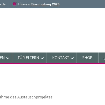
n.de
Hinweis:
Einschulung 2026
NEN
FÜR ELTERN
KONTAKT
SHOP
ahme des Austauschprojektes