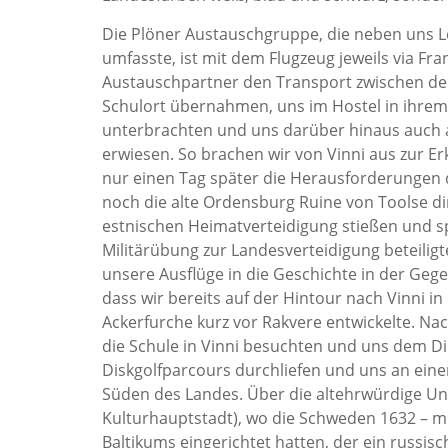
Die Plöner Austauschgruppe, die neben uns L
umfasste, ist mit dem Flugzeug jeweils via Fr
Austauschpartner den Transport zwischen de
Schulort übernahmen, uns im Hostel in ihr
unterbrachten und uns darüber hinaus auch 
erwiesen. So brachen wir von Vinni aus zur
nur einen Tag später die Herausforderungen 
noch die alte Ordensburg Ruine von Toolse dir
estnischen Heimatverteidigung stießen und spä
Militärübung zur Landesverteidigung beteilig
unsere Ausflüge in die Geschichte in der Geg
dass wir bereits auf der Hintour nach Vinni i
Ackerfurche kurz vor Rakvere entwickelte. Na
die Schule in Vinni besuchten und uns dem Di
Diskgolfparcours durchliefen und uns an eine
Süden des Landes. Über die altehrwürdige Uni
Kulturhauptstadt), wo die Schweden 1632 – mit
Baltikums eingerichtet hatten, der ein russis