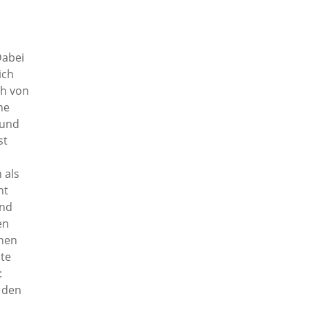
Dabei
ich
ch von
he
 und
st
 als
ht
und
en
chen
ite
:
 den