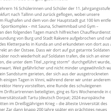
ehrern 16 Schülerinnen und Schüler der 11. Jahrgangsstufe
ankfurt nach Tallinn und zurück geflogen, wobei unsere
m Flughafen und dem von der Hauptstadt gut 100 km entfe
em Sportkomplex – mit Sauna, Schwimmbad und Gym –
an den folgenden Tagen manch hilfreichen Chauffeurdienst
 Erkundung von Burg und Stadt Rakvere aufgebrochen und n
des Kletterparks in Kunda an und erkundeten von dort aus
ekt an der Ostsee. Dass wir dort auf gut getarnte Soldaten
ter noch wiederholt auf Soldaten trafen, die sich an einer
ten, die unter dem Titel „spring storm“ durchgeführt wurde,
enwart. Weit gefährlicher und nicht minder ungewöhnlich wa
n ein Sandsturm gerieten, der sich aus der ausgetrockneten
ch einigen Tagen in Vinni, während derer wir unter andere
rektor Henry vorstellten, eine Runde des schuleigenen
m Driftcartrennen beteiligten, ging es fürs Wochenende in 
versitätsstadt Tartu (deutsch Dorpat; 2024 europäische
ten im Dreißigjährigen Krieg – die älteste Universität des
cher Zar dann knapp 200 Jahre später ein prächtiges neues