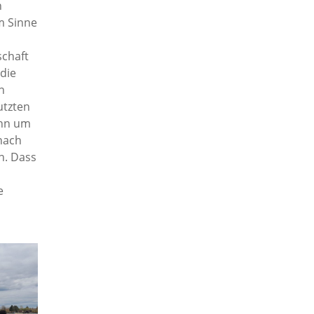
n
m Sinne
schaft
die
n
utzten
ann um
nach
n. Dass
e