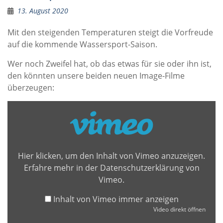
13. August 2020
Mit den steigenden Temperaturen steigt die Vorfreude
auf die kommende Wassersport-Saison.
Wer noch Zweifel hat, ob das etwas für sie oder ihn ist,
den könnten unsere beiden neuen Image-Filme
überzeugen:
Inhalt
von
Vimeo
anzeigen
Hier klicken, um den Inhalt von Vimeo anzuzeigen.
Erfahre mehr in der
Datenschutzerklärung von
Vimeo
.
Inhalt von Vimeo immer anzeigen
Video direkt öffnen