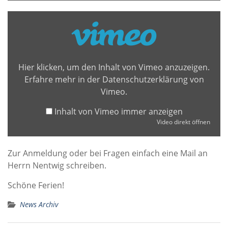
Inhalt
von
Vimeo
anzeigen
Hier klicken, um den Inhalt von Vimeo anzuzeigen.
Erfahre mehr in der
Datenschutzerklärung von
Vimeo
.
Inhalt von Vimeo immer anzeigen
Video direkt öffnen
Zur Anmeldung oder bei Fragen einfach eine Mail an
Herrn Nentwig schreiben.
Schöne Ferien!
News Archiv