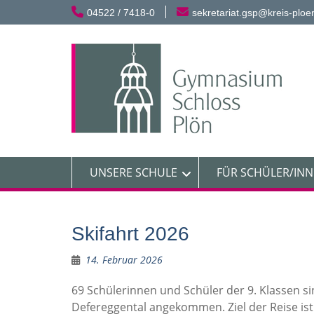
Skip
04522 / 7418-0
sekretariat.gsp@kreis-ploe
to
content
UNSERE SCHULE
FÜR SCHÜLER/IN
Skifahrt 2026
14. Februar 2026
69 Schülerinnen und Schüler der 9. Klassen s
Defereggental angekommen. Ziel der Reise ist