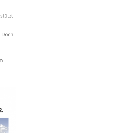
stützt
. Doch
im