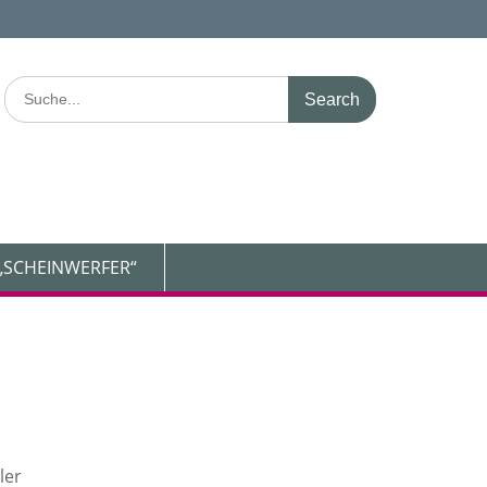
Search
for:
„SCHEINWERFER“
ler