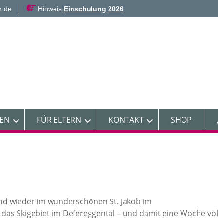
n.de
Hinweis:
Einschulung 2026
NEN
FÜR ELTERN
KONTAKT
SHOP
ind wieder im wunderschönen St. Jakob im
 das Skigebiet im Defereggental – und damit eine Woche vol