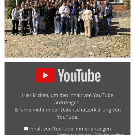
„Frankreichaustausch
2023“
von
YouTube
anzeigen
Hier klicken, um den Inhalt von YouTube
anzuzeigen.
Erfahre mehr in der
Datenschutzerklärung von
YouTube
.
Inhalt von YouTube immer anzeigen
„Frankreichaustausch 2023“ direkt öffnen