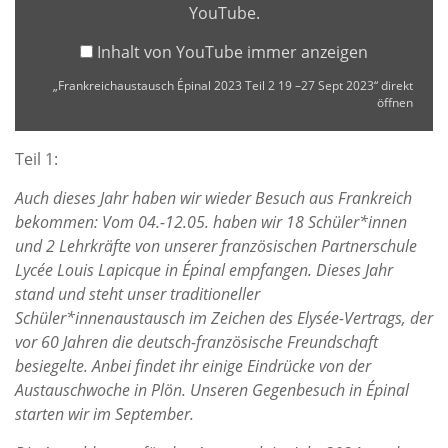
YouTube
.
Sept
2023“
Inhalt von YouTube immer anzeigen
von
„Frankreichaustausch Épinal 2023 Teil 2 19 –27 Sept 2023“ direkt
YouTube
öffnen
anzeigen
Teil 1:
Auch dieses Jahr haben wir wieder Besuch aus Frankreich
bekommen: Vom 04.-12.05.
haben wir 18 Schüler*innen
und 2 Lehrkräfte von unserer französischen Partnerschule
Lycée Louis Lapicque in Épinal empfangen. Dieses Jahr
stand und steht unser
traditioneller
Schüler*innenaustausch im Zeichen des Elysée-Vertrags, der
vor 60 Jahren
die deutsch-französische Freundschaft
besiegelte. Anbei findet ihr einige Eindrücke von
der
Austauschwoche in Plön. Unseren Gegenbesuch in Épinal
starten wir im September.