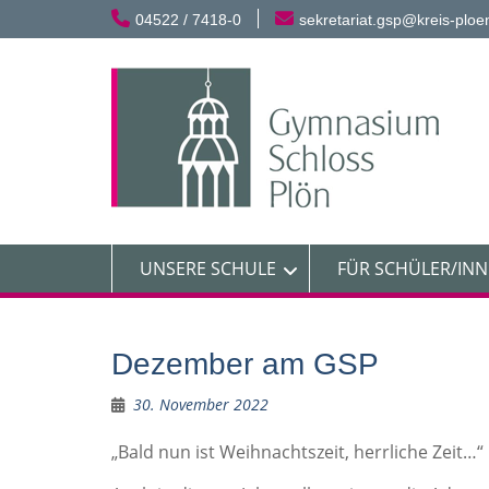
Skip
04522 / 7418-0
sekretariat.gsp@kreis-ploe
to
content
UNSERE SCHULE
FÜR SCHÜLER/IN
Dezember am GSP
30. November 2022
„Bald nun ist Weihnachtszeit, herrliche Zeit…“