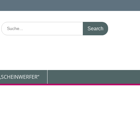
Search
for:
„SCHEINWERFER“