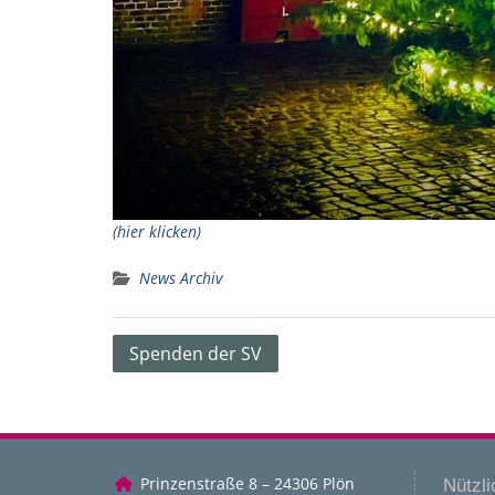
(hier klicken)
News Archiv
Beitragsnavigation
Spenden der SV
Prinzenstraße 8 – 24306 Plön
Nützli