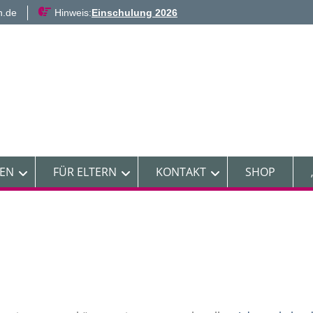
n.de
Hinweis:
Einschulung 2026
NEN
FÜR ELTERN
KONTAKT
SHOP