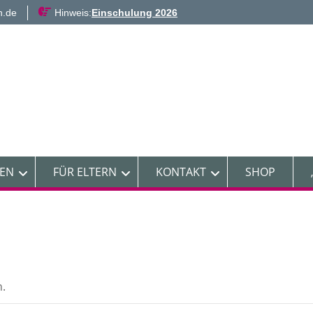
n.de
Hinweis:
Einschulung 2026
NEN
FÜR ELTERN
KONTAKT
SHOP
n.