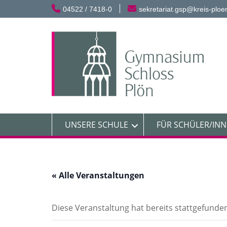
Skip
04522 / 7418-0
sekretariat.gsp@kreis-ploe
to
content
UNSERE SCHULE
FÜR SCHÜLER/IN
« Alle Veranstaltungen
Diese Veranstaltung hat bereits stattgefunde