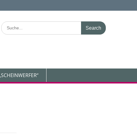
Search
for:
„SCHEINWERFER“