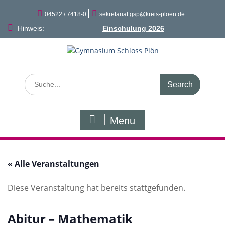
Skip
to
04522 / 7418-0
sekretariat.gsp@kreis-ploen.de
content
Hinweis:
Einschulung 2026
Search
for:
Menu
« Alle Veranstaltungen
Diese Veranstaltung hat bereits stattgefunden.
Abitur – Mathematik