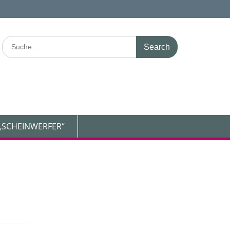
Search
for:
„SCHEINWERFER“