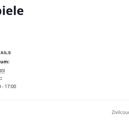
iele
TAILS
tum:
uni
:
 - 17:00
Zivilco