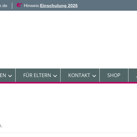
n.de
Hinweis:
Einschulung 2026
NEN
FÜR ELTERN
KONTAKT
SHOP
n.