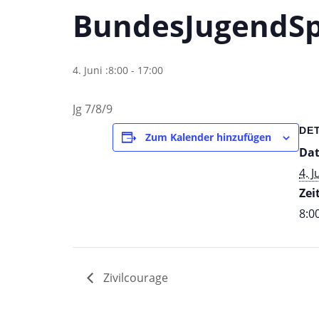
BundesJugendSp
4. Juni :8:00
-
17:00
Jg 7/8/9
DE
Zum Kalender hinzufügen
Da
4. J
Zeit
8:00
Zivilcourage