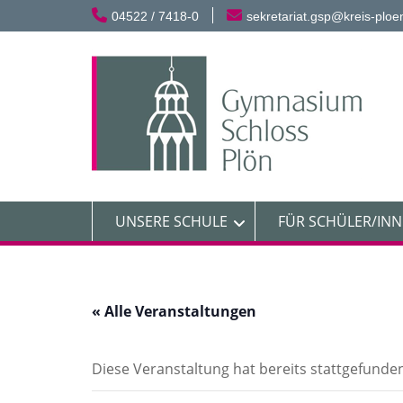
Skip
04522 / 7418-0
sekretariat.gsp@kreis-ploe
to
content
UNSERE SCHULE
FÜR SCHÜLER/IN
« Alle Veranstaltungen
Diese Veranstaltung hat bereits stattgefunde